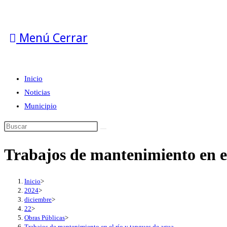
Menú
Cerrar
Inicio
Noticias
Municipio
Trabajos de mantenimiento en el
Inicio
>
2024
>
diciembre
>
22
>
Obras Públicas
>
Trabajos de mantenimiento en el río y tanques de agua