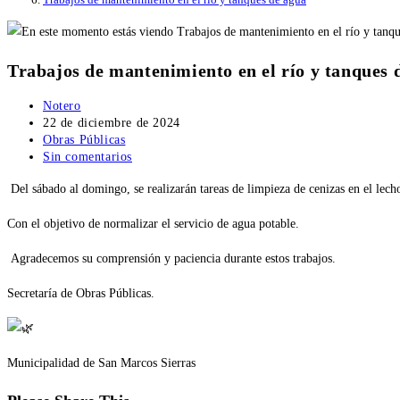
Trabajos de mantenimiento en el río y tanques 
Autor
Notero
de
Publicación
22 de diciembre de 2024
la
de
Categoría
Obras Públicas
entrada:
la
de
Comentarios
Sin comentarios
entrada:
la
de
Del sábado al domingo, se realizarán tareas de limpieza de cenizas en el lech
entrada:
la
entrada:
Con el objetivo de normalizar el servicio de agua potable.
Agradecemos su comprensión y paciencia durante estos trabajos.
Secretaría de Obras Públicas.
Municipalidad de San Marcos Sierras